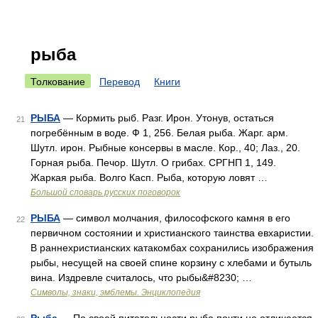
рыба
Толкование
Перевод
Книги
РЫБА
— Кормить рыб. Разг. Ирон. Утонув, остаться
21
погребённым в воде. Ф 1, 256. Белая рыба. Жарг. арм.
Шутл. ирон. Рыбные консервы в масле. Кор., 40; Лаз., 20.
Горная рыба. Печор. Шутл. О грибах. СРГНП 1, 149.
Жаркая рыба. Волго Касп. Рыба, которую ловят …
Большой словарь русских поговорок
РЫБА
— символ молчания, философского камня в его
22
первичном состоянии и христианского таинства евхаристии.
В раннехристианских катакомбах сохранились изображения
рыбы, несущей на своей спине корзину с хлебами и бутыль
вина. Издревле считалось, что рыбы&#8230; …
Символы, знаки, эмблемы. Энциклопедия