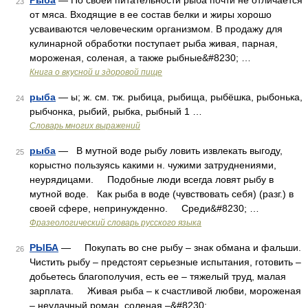
Рыба
— По своей питательности рыба почти не отличается
23
от мяса. Входящие в ее состав белки и жиры хорошо
усваиваются человеческим организмом. В продажу для
кулинарной обработки поступает рыба живая, парная,
мороженая, соленая, а также рыбные&#8230; …
Книга о вкусной и здоровой пище
рыба
— ы; ж. см. тж. рыбица, рыбища, рыбёшка, рыбонька,
24
рыбчонка, рыбий, рыбка, рыбный 1 …
Словарь многих выражений
рыба
— В мутной воде рыбу ловить извлекать выгоду,
25
корыстно пользуясь какими н. чужими затруднениями,
неурядицами. Подобные люди всегда ловят рыбу в
мутной воде. Как рыба в воде (чувствовать себя) (разг.) в
своей сфере, непринужденно. Среди&#8230; …
Фразеологический словарь русского языка
РЫБА
— Покупать во сне рыбу – знак обмана и фальши.
26
Чистить рыбу – предстоят серьезные испытания, готовить –
добьетесь благополучия, есть ее – тяжелый труд, малая
зарплата. Живая рыба – к счастливой любви, мороженая
– неудачный роман, соленая –&#8230; …