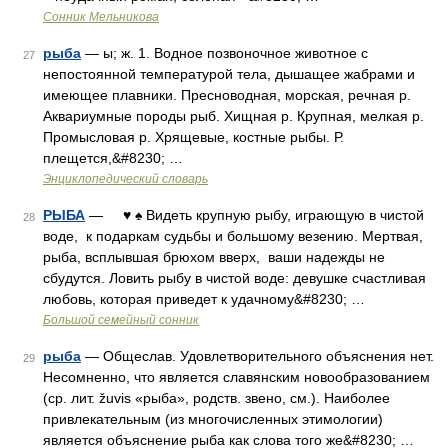
Сонник Мельникова
рыба
— ы; ж. 1. Водное позвоночное животное с
27
непостоянной температурой тела, дышащее жабрами и
имеющее плавники. Пресноводная, морская, речная р.
Аквариумные породы рыб. Хищная р. Крупная, мелкая р.
Промысловая р. Хрящевые, костные рыбы. Р.
плещется,&#8230; …
Энциклопедический словарь
РЫБА
— ♥ ♠ Видеть крупную рыбу, играющую в чистой
28
воде, к подаркам судьбы и большому везению. Мертвая,
рыба, всплывшая брюхом вверх, ваши надежды не
сбудутся. Ловить рыбу в чистой воде: девушке счастливая
любовь, которая приведет к удачному&#8230; …
Большой семейный сонник
рыба
— Общеслав. Удовлетворительного объяснения нет.
29
Несомненно, что является славянским новообразованием
(ср. лит. žuvis «рыба», родств. звено, см.). Наиболее
привлекательным (из многочисленных этимологии)
является объяснение рыба как слова того же&#8230; …