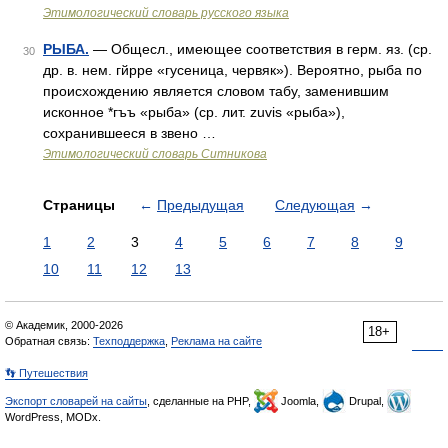
Этимологический словарь русского языка
РЫБА.
— Общесл., имеющее соответствия в герм. яз. (ср.
30
др. в. нем. гйрре «гусеница, червяк»). Вероятно, рыба по
происхождению является словом табу, заменившим
исконное *гъъ «рыба» (ср. лит. zuvis «рыба»),
сохранившееся в звено …
Этимологический словарь Ситникова
Страницы
←
Предыдущая
Следующая
→
1
2
3
4
5
6
7
8
9
10
11
12
13
© Академик, 2000-2026
18+
Обратная связь:
Техподдержка
,
Реклама на сайте
👣 Путешествия
Экспорт словарей на сайты
, сделанные на PHP,
Joomla,
Drupal,
WordPress, MODx.